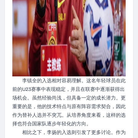
李镇全的入选相对容易理解。这名年轻球员在此
前的U23赛事中表现稳定，并且在联赛中逐渐获得出
场机会。虽然经验尚浅，但具备一定的成长潜力。更
重要的是，他的技术特点与原有阵容需求契合，因此
作为替补人选并不突兀。从培养角度来看，这样的选
择也符合国家队逐步年轻化的方向。
相比之下，李扬的入选则引发了更多讨论。作为