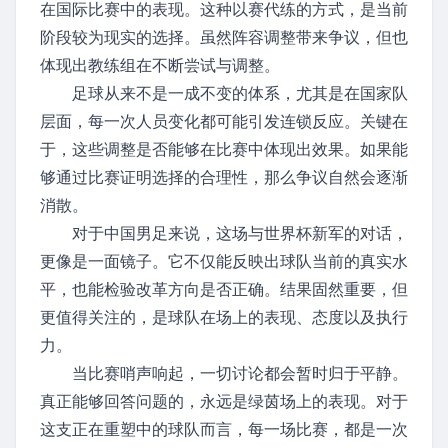
在国际比赛中的表现。这种以赛代练的方式，是当前
阶段较为现实的选择。虽然阵容调整带来争议，但也
体现出教练组在不断尝试与调整。
足球从来不是一成不变的体系，尤其是在国家队
层面，每一次人员变化都可能引发连锁反应。关键在
于，这些调整是否能够在比赛中体现出效果。如果能
够通过比赛证明选择的合理性，那么争议自然会逐渐
消散。
对于中国男足来说，这场与世界杯新军的对话，
更像是一面镜子。它不仅能反映出球队当前的真实水
平，也能检验改革方向是否正确。结果固然重要，但
更值得关注的，是球队在场上的表现、态度以及执行
力。
当比赛哨声响起，一切讨论都会暂时归于平静。
真正能够回答问题的，永远是绿茵场上的表现。对于
这支正在重塑中的球队而言，每一场比赛，都是一次