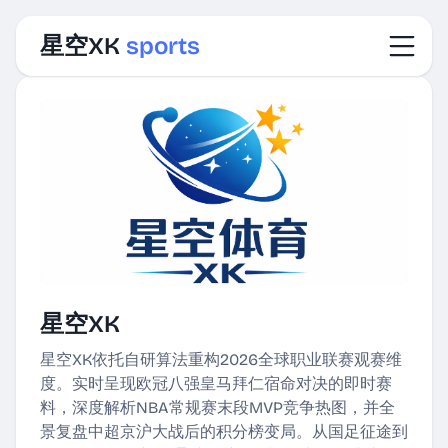
Toggl
星空XK
sports
星空XK
星空XK依托自研算法重构2026全球职业联赛观赛维
度。实时呈现欧冠八强皇马拜仁宿命对决的即时赛
料，深度解析NBA常规赛末段MVP竞争热图，并全
景复盘中超京沪大战后的积分榜变局。从国足征途到