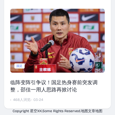
国足
临阵变阵引争议！国足热身赛前突发调
整，邵佳一用人思路再掀讨论
468人浏览
03-24
Copyright 星空XK.Some Rights Reserved.
地图
文章地图