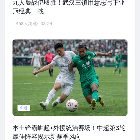
九人鏖战仍取胜！武汉三镇用意志写下亚
冠经典一战
458人浏览
03-24
中超
本土锋霸崛起+外援统治赛场！中超第3轮
最佳阵容揭示新赛季风向