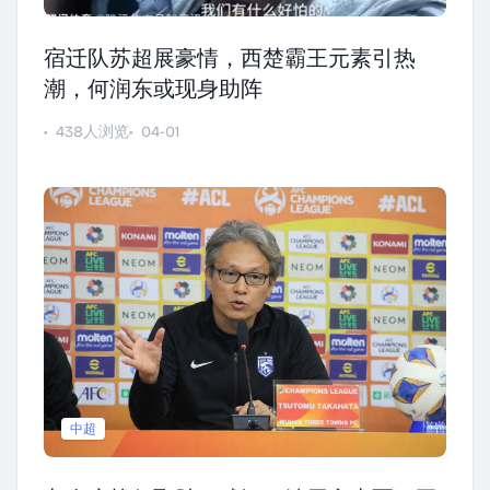
宿迁队苏超展豪情，西楚霸王元素引热
潮，何润东或现身助阵
438人浏览
04-01
中超